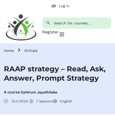
Log In
Register
Home
Sinhala
RAAP strategy – Read, Ask,
Answer, Prompt Strategy
A course by
Hiruni Jayathilake
Oct/2024
7
lessions
English