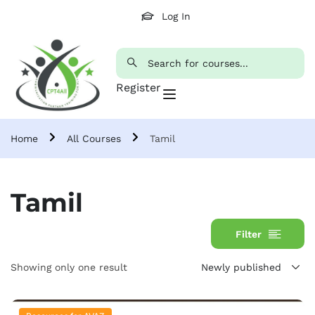
Log In
Register
Home
All Courses
Tamil
Tamil
Filter
Showing only one result